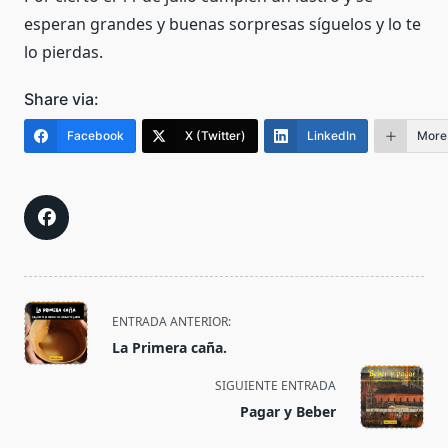
esperan grandes y buenas sorpresas síguelos y lo te
lo pierdas.
Share via:
Facebook
X (Twitter)
LinkedIn
More
<span
ENTRADA ANTERIOR:
class="nav-
La Primera caña.
subtitle
screen-
SIGUIENTE ENTRADA
reader-
Pagar y Beber
text">Página</span>