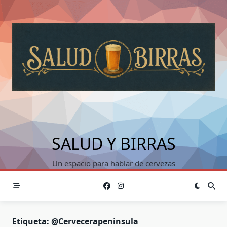
Saltar
al
contenido
SALUD Y BIRRAS
Un espacio para hablar de cervezas
Etiqueta:
@cervecerapeninsula