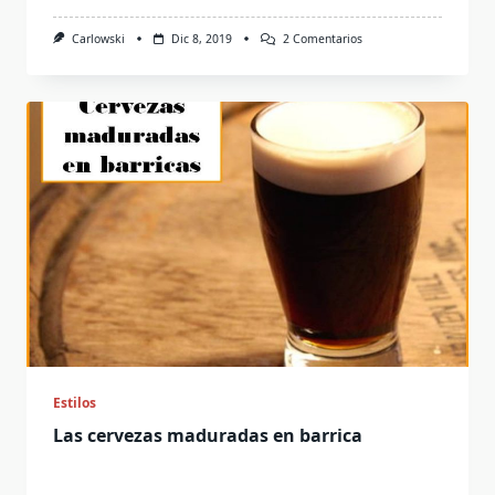
En
Carlowski
Dic 8, 2019
2 Comentarios
Cata
De
Península
Puro
Tropikal
Estilos
Las cervezas maduradas en barrica