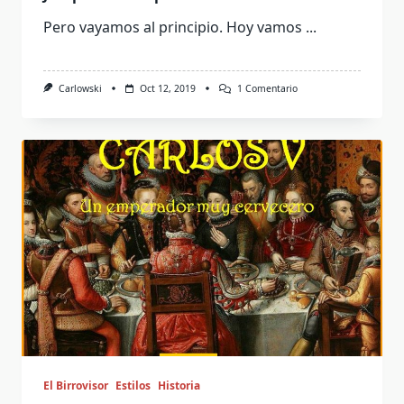
Pero vayamos al principio. Hoy vamos
...
En
Carlowski
Oct 12, 2019
1 Comentario
Joseph
Groll.
El
Padre
De
La
Pilsner
El Birrovisor
Estilos
Historia