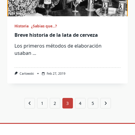
Historia
¿Sabias que...?
Breve historia de la lata de cerveza
Los primeros métodos de elaboración
usaban
...
Carlowski
Feb 27, 2019
1
2
3
4
5