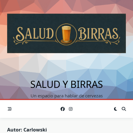
Saltar
al
contenido
SALUD Y BIRRAS
Un espacio para hablar de cervezas
Autor:
Carlowski