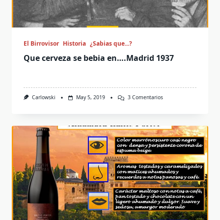
El Birrovisor
Historia
¿Sabias que...?
Que cerveza se bebia en….Madrid 1937
En
Carlowski
May 5, 2019
3 Comentarios
Que
Cerveza
Se
Bebia
En….Madrid
1937